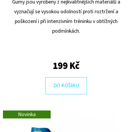
E
Gumy jsou vyrobeny z nejkvalitnějších materiálů a
T
vyznačují se vysokou odolností proti roztržení a
E
poškození i při intenzivním tréninku v obtížných
N
podmínkách.
A
J
Í
199 Kč
T
?
DO KOŠÍKU
Novinka
HLEDAT