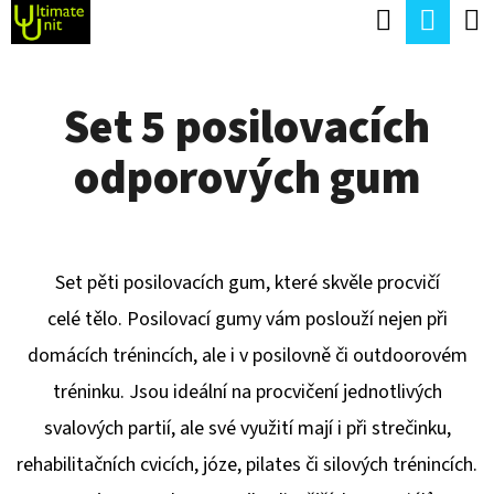
K
Hledat
Náku
Přejít
O
Zpět
Zpět
na
koší
Š
obsah
Set 5 posilovacích
Í
C
K
odporových gum
O
P
O
T
Set
pěti posilovacích gum, které skvěle procvičí
Ř
celé tělo. Posilovací gumy vám poslouží nejen při
E
domácích trénincích, ale i v posilovně či outdoorovém
B
tréninku. Jsou ideální na procvičení jednotlivých
U
svalových partií, ale své využití mají i při strečinku,
J
rehabilitačních cvicích, józe, pilates či silových trénincích.