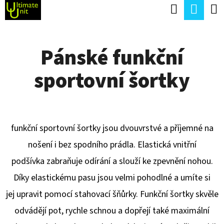
K
Hledat
Náku
Přejít
O
Zpět
Zpět
na
koší
Š
obsah
Pánské funkční
Í
C
K
sportovní šortky
O
P
O
T
funkční sportovní šortky jsou dvouvrstvé a příjemné na
Ř
nošení i bez spodního prádla. Elastická vnitřní
E
podšívka zabraňuje odírání a slouží ke zpevnění nohou.
B
Díky elastickému pasu jsou velmi pohodlné a umíte si
U
jej upravit pomocí stahovací šňůrky. Funkční šortky skvěle
J
odvádějí pot, rychle schnou a dopřejí také maximální