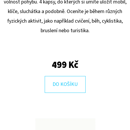
E
volnost pohybu. 4 kapsy, do kterých si umíte uložit mobil,
T
klíče, sluchátka a podobně. Oceníte je během různých
E
fyzických aktivit, jako například cvičení, běh, cyklistika,
N
bruslení nebo turistika.
A
J
Í
499 Kč
T
?
DO KOŠÍKU
HLEDAT