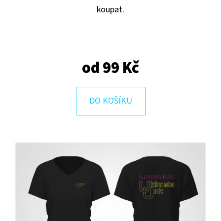
E
koupat.
T
E
N
od
99 Kč
A
J
Í
DO KOŠÍKU
T
?
HLEDAT