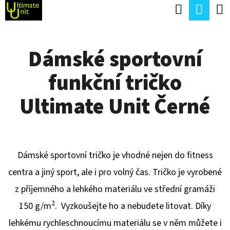
K
Hledat
Náku
Přejít
O
Zpět
Zpět
na
koší
Š
obsah
Dámské sportovní
Í
C
K
funkční tričko
O
P
Ultimate Unit Černé
O
T
Ř
Dámské sportovní tričko je vhodné nejen do fitness
E
centra a jiný sport, ale i pro volný čas. Tričko je vyrobené
B
z příjemného a lehkého materiálu ve střední gramáži
U
2
150 g/m
. Vyzkoušejte ho a nebudete litovat. Díky
J
lehkému rychleschnoucímu materiálu se v něm můžete i